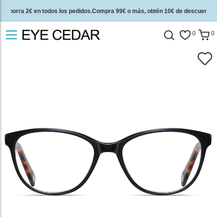
Ahorra 2€ en todos los pedidos.Compra 99€ o más, obtén 10€ de descuento.
2 años de garantía de calidad y 30 días de garantía de devolución del dinero.
0
0