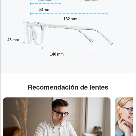
53
mm
132
mm
43
mm
140
mm
Recomendación de lentes