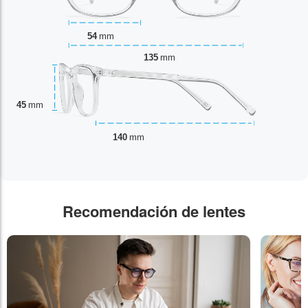
54
mm
135
mm
45
mm
140
mm
Recomendación de lentes