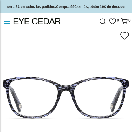
Ahorra 2€ en todos los pedidos.Compra 99€ o más, obtén 10€ de descuento.
2 años de garantía de calidad y 30 días de garantía de devolución del dinero.
0
0