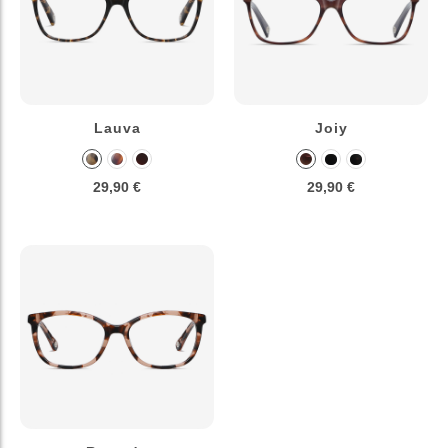
Lauva
Joiy
29,90 €
29,90 €