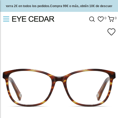
Ahorra 2€ en todos los pedidos.Compra 99€ o más, obtén 10€ de descuento.
2 años de garantía de calidad y 30 días de garantía de devolución del dinero.
0
0