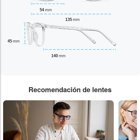
54
mm
135
mm
45
mm
140
mm
Recomendación de lentes