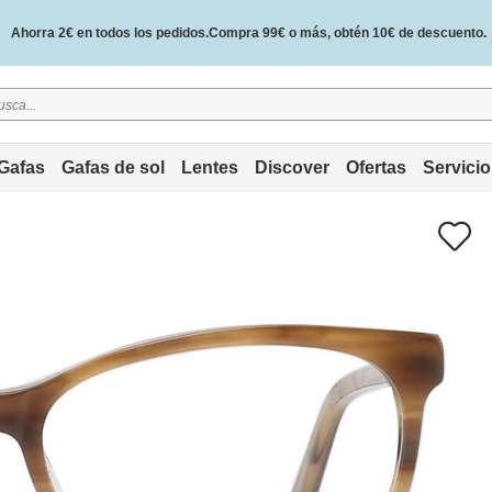
Ahorra 2€ en todos los pedidos.Compra 99€ o más, obtén 10€ de descuento.
2 años de garantía de calidad y 30 días de garantía de devolución del dinero.
Gafas
Gafas de sol
Lentes
Discover
Ofertas
Servicio