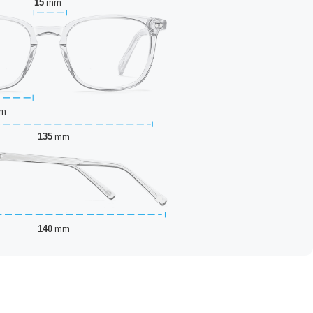
15
mm
m
135
mm
140
mm