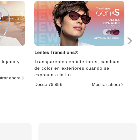
Lentes Transitions®
Le
 lejana y
Transparentes en interiores, cambian
El
de color en exteriores cuando se
lu
exponen a la luz.
trar ahora
De
Desde 79,95€
Mostrar ahora