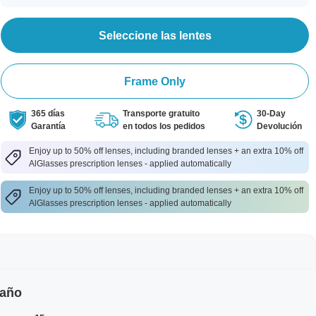
Seleccione las lentes
Frame Only
365 días
Transporte gratuito
30-Day
Garantía
en todos los pedidos
Devolución
Enjoy up to 50% off lenses, including branded lenses + an extra 10% off
AlGlasses prescription lenses - applied automatically
Enjoy up to 50% off lenses, including branded lenses + an extra 10% off
AlGlasses prescription lenses - applied automatically
maño