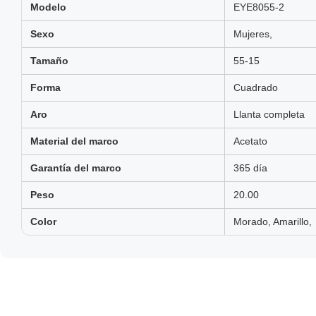
Modelo
EYE8055-2
Sexo
Mujeres,
Tamaño
55-15
Forma
Cuadrado
Aro
Llanta completa
Material del marco
Acetato
Garantía del marco
365 día
Peso
20.00
Color
Morado, Amarillo,