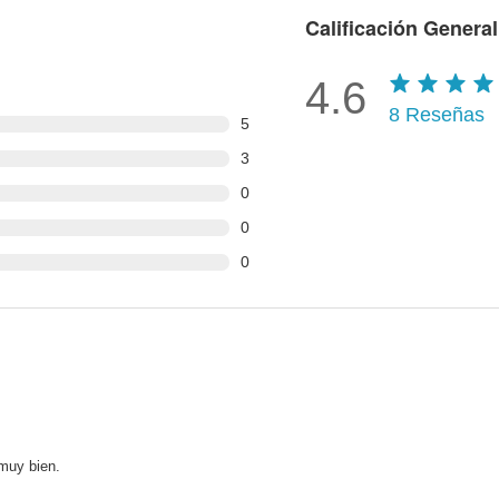
Calificación General
4.6
8
Reseñas
5
3
0
0
0
muy bien.