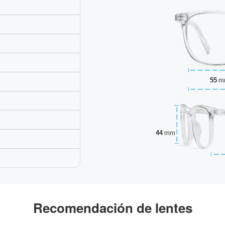
55
m
44
mm
Recomendación de lentes